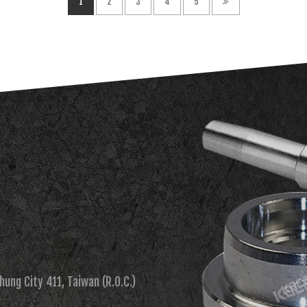
1
2
3
4
5
chung City 411, Taiwan (R.O.C.)