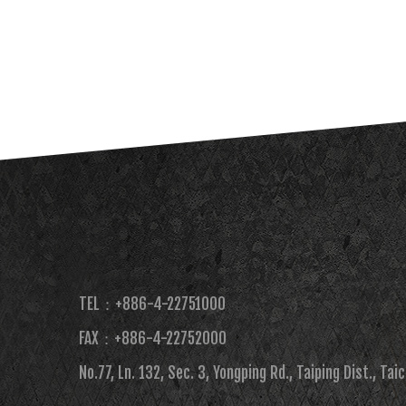
TEL：+886-4-22751000
FAX：+886-4-22752000​
No.77, Ln. 132, Sec. 3, Yongping Rd., Taiping Dist., Tai